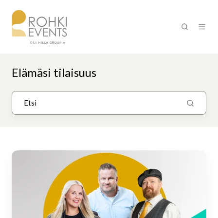
Elämäsi tilaisuus
Hyväntekeväisyystanssit
Ouluhallissa
12.6.2026