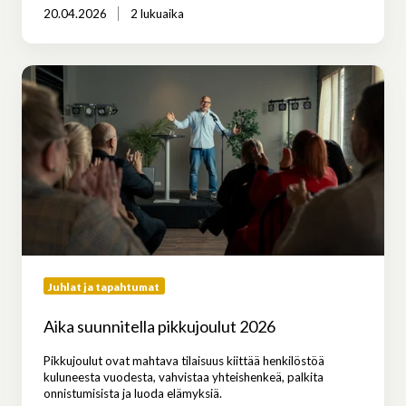
20.04.2026
2 lukuaika
Aika
suunnitella
pikkujoulut
2026
Juhlat ja tapahtumat
Aika suunnitella pikkujoulut 2026
Pikkujoulut ovat mahtava tilaisuus kiittää henkilöstöä
kuluneesta vuodesta, vahvistaa yhteishenkeä, palkita
onnistumisista ja luoda elämyksiä.