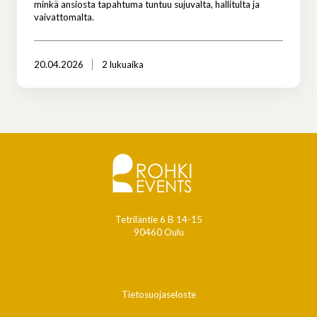
minkä ansiosta tapahtuma tuntuu sujuvalta, hallitulta ja
vaivattomalta.
20.04.2026
2 lukuaika
Tetriläntie 6 B 14-15
90460 Oulu
Tietosuojaseloste