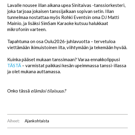
Lavalle nousee illan aikana upea Sinitaivas -tanssiorkesteri,
joka tarjoaa jokaisen tanssijalkaan sopivan setin. Illan
tunnelmaa nostattaa myös Rohki Eventsin oma DJ Matti
Mainio, ja lisäksi SimSam Karaoke kutsuu halukkaat
mikrofonin varteen.
Tapahtuma on osa Oulu2026-juhlavuotta – tervetuloa
viettämään ikimuistoinen ilta, viihtymään ja tekemään hyvää.
Kuinka pääset mukaan tanssimaan? Varaa ennakkolippusi
TÄSTÄ
– varmistat paikkasi kesän upeimmassa tanssi-illassa
ja olet mukana auttamassa.
Onko tässä
elämäsi tilaisuus?
Aiheet:
Ajankohtaista